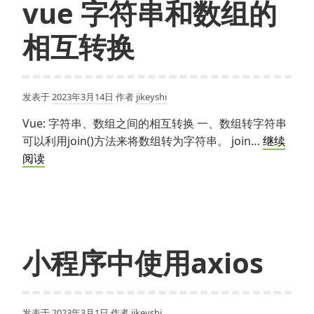
vue 字符串和数组的
相互转换
发表于
2023年3月14日
作者
jikeyshi
Vue: 字符串、数组之间的相互转换 一、数组转字符串
可以利用join()方法来将数组转为字符串。 join…
继续
vue
阅读
字
符
串
和
数
小程序中使用axios
组
的
相
发表于
2023年3月1日
作者
jikeyshi