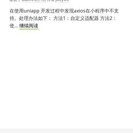
互
转
在使用uniapp 开发过程中发现axios在小程序中不支
换
持。处理办法如下： 方法1：自定义适配器 方法2：
小
使…
继续阅读
程
序
中
使
用
axios