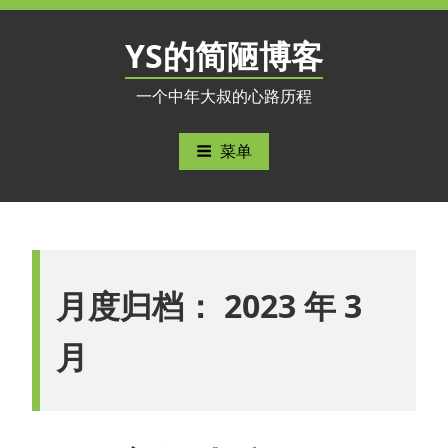
跳
至
YS的简陋博客
内
容
一个中年大叔的心路历程
菜单
月度归档：
2023 年 3
月