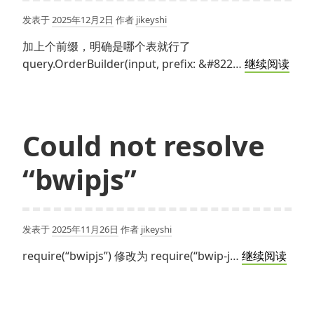
失
发表于
2025年12月2日
作者
jikeyshi
败
加上个前缀，明确是哪个表就行了
sqls
query.OrderBuilder(input, prefix: &#822…
继续阅读
联
表
查
询
Could not resolve
排
“bwipjs”
序
列
名
不
发表于
2025年11月26日
作者
jikeyshi
明
Coul
require(“bwipjs”) 修改为 require(“bwip-j…
继续阅读
确
not
的
resol
问
“bwip
题