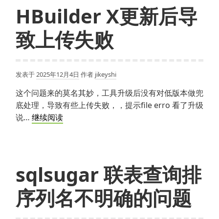
件
HBuilder X更新后导
UseStaticFiles
致上传失败
中
间
件
设
发表于
2025年12月4日
作者
jikeyshi
置
这个问题来的莫名其妙，工具升级后没有对低版本做兜
跨
底处理，导致有些上传失败，，提示file erro 看了升级
域
HBuilder
说…
继续阅读
（响
X
应
更
头）
新
后
sqlsugar 联表查询排
导
序列名不明确的问题
致
上
传