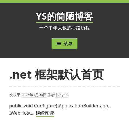
跳
至
YS的简陋博客
内
容
一个中年大叔的心路历程
菜单
.net 框架默认首页
发表于
2026年1月30日
作者
jikeyshi
public void Configure(IApplicationBuilder app,
.net
IWebHost…
继续阅读
框
架