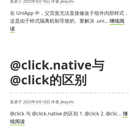
发表于
2025年9月19日
作者
jikeyshi
在 UniApp 中，父页面无法直接修改子组件内部样式，
这是由于样式隔离机制导致的。要解决 .uni…
继续阅
页
读
面
中
修
改
@click.native与
组
@click的区别
件
内
部
样
发表于
2025年9月19日
作者
jikeyshi
式
@click 与 @click.native 的区别 1. @click 2. @clic…
继
@click.native
续阅读
与
@click