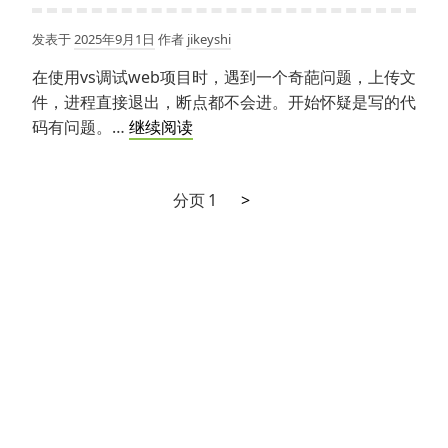
instance
before
发表于
2025年9月1日
作者
jikeyshi
a
在使用vs调试web项目时，遇到一个奇葩问题，上传文
previous
件，进程直接退出，断点都不会进。开始怀疑是写的代
operation
vs
码有问题。…
继续阅读
completed.
调
This
试
is
下
文
分页
1
>
上
usually
一
传
caused
章
页
文
by
分
件
different
导
threads
页
致
concurrently
退
using
出
the
进
same
程
instance