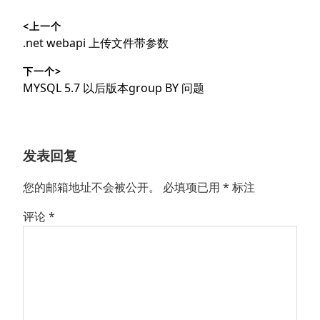
文
<上一个
章
上
.net webapi 上传文件带参数
导
篇
下一个>
文
航
下
MYSQL 5.7 以后版本group BY 问题
章：
篇
文
章：
发表回复
您的邮箱地址不会被公开。
必填项已用
*
标注
评论
*