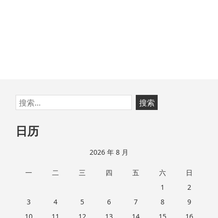
跳
搜
至
索：
页
日历
脚
2026 年 8 月
一
二
三
四
五
六
日
1
2
3
4
5
6
7
8
9
10
11
12
13
14
15
16