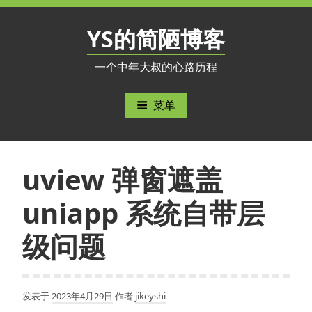
跳
至
YS的简陋博客
内
容
一个中年大叔的心路历程
菜单
uview 弹窗遮盖
uniapp 系统自带层
级问题
发表于
2023年4月29日
作者
jikeyshi