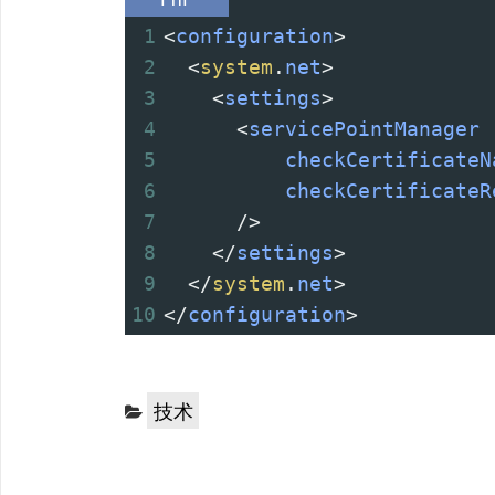
1
<
configuration
>
2
<
system
.
net
>
3
<
settings
>
4
<
servicePointManager
5
checkCertificateN
6
checkCertificateR
7
/>
8
</
settings
>
9
</
system
.
net
>
10
</
configuration
>
分
技术
类：
文