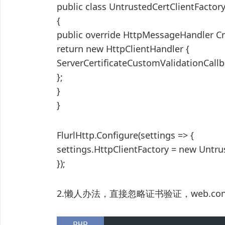
public class UntrustedCertClientFactory
{
public override HttpMessageHandler C
return new HttpClientHandler {
ServerCertificateCustomValidationCallbac
};
}
}
FlurlHttp.Configure(settings => {
settings.HttpClientFactory = new Untrus
});
2.懒人办法，直接忽略证书验证，web.co
PHP