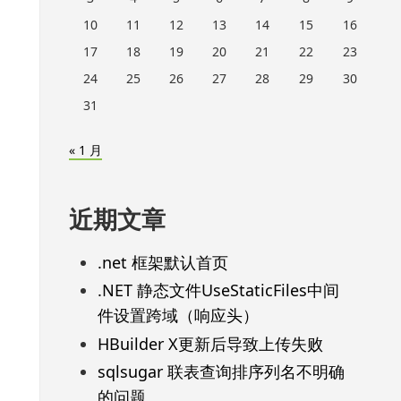
10
11
12
13
14
15
16
17
18
19
20
21
22
23
24
25
26
27
28
29
30
31
« 1 月
近期文章
.net 框架默认首页
.NET 静态文件UseStaticFiles中间
件设置跨域（响应头）
HBuilder X更新后导致上传失败
sqlsugar 联表查询排序列名不明确
的问题