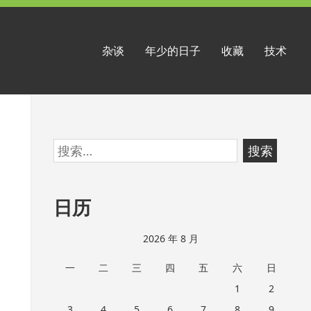
杂谈
年少的日子
收藏
技术
跳
搜
至
索：
页
日历
脚
2026 年 8 月
一
二
三
四
五
六
日
1
2
3
4
5
6
7
8
9