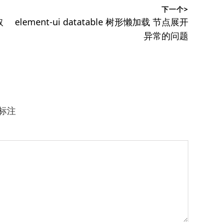
下一个>
下
取
element-ui datatable 树形懒加载 节点展开
篇
异常的问题
文
章：
标注