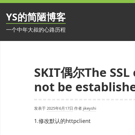
跳
至
YS的简陋博客
内
容
一个中年大叔的心路历程
SKIT偶尔The SSL c
not be establ
发表于
2025年6月17日
作者
jikeyshi
1.修改默认的httpclient