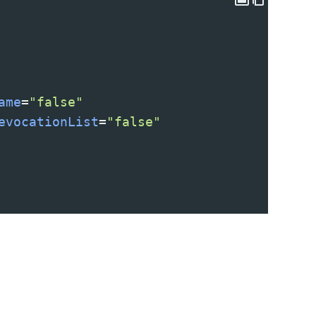
ame
=
"false"
evocationList
=
"false"