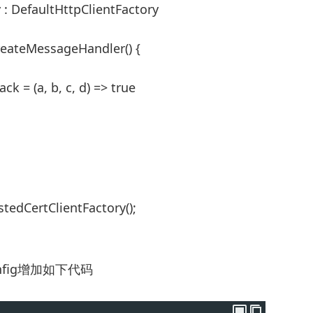
 : DefaultHttpClientFactory
reateMessageHandler() {
k = (a, b, c, d) => true
tedCertClientFactory();
nfig增加如下代码