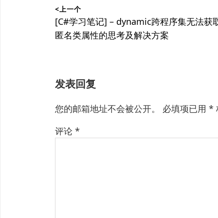
<上一个
章
上
[C#学习笔记] – dynamic跨程序集无法获
篇
匿名类属性的思考及解决方案
导
文
航
章：
发表回复
您的邮箱地址不会被公开。
必填项已用
*
评论
*