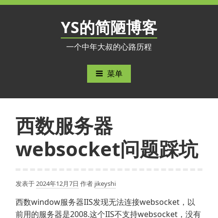
跳
至
YS的简陋博客
内
容
一个中年大叔的心路历程
菜单
西数服务器
websocket问题踩坑
发表于
2024年12月7日
作者
jikeyshi
西数window服务器IIS发现无法连接websocket，以
前用的服务器是2008.这个IIS不支持websocket，没有