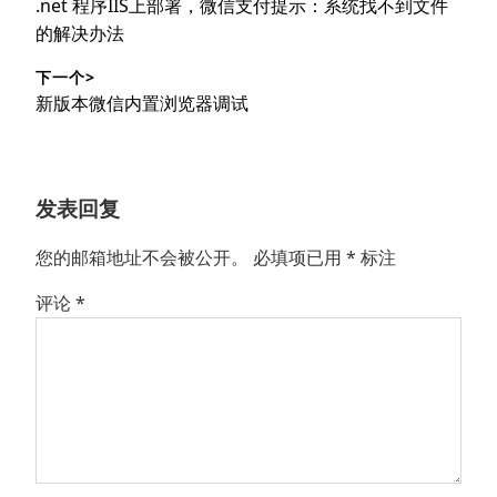
上
.net 程序IIS上部署，微信支付提示：系统找不到文件
导
篇
的解决办法
文
航
下一个>
章：
下
新版本微信内置浏览器调试
篇
文
章：
发表回复
您的邮箱地址不会被公开。
必填项已用
*
标注
评论
*