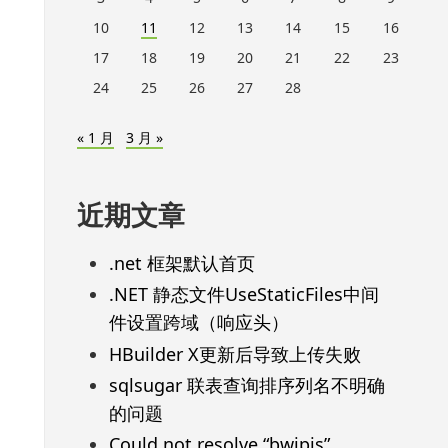
10
11
12
13
14
15
16
17
18
19
20
21
22
23
24
25
26
27
28
« 1 月
3 月 »
近期文章
.net 框架默认首页
.NET 静态文件UseStaticFiles中间
件设置跨域（响应头）
HBuilder X更新后导致上传失败
sqlsugar 联表查询排序列名不明确
的问题
Could not resolve “bwipjs”