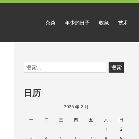
杂谈
年少的日子
收藏
技术
跳
搜
至
索：
页
日历
脚
2025 年 2 月
一
二
三
四
五
六
日
1
2
3
4
5
6
7
8
9