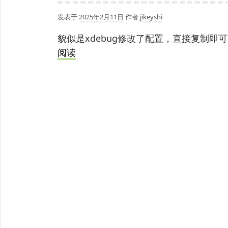
发表于
2025年2月11日
作者
jikeyshi
貌似是xdebug修改了配置，直接复制即可 zend_
php8.0
阅读
vscode
调
试
模
式
无
法
命
中
断
点
的