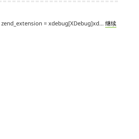
extension = xdebug[XDebug]xd…
继续