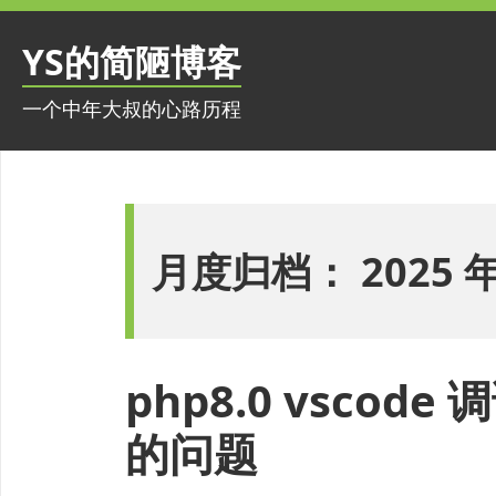
跳
至
YS的简陋博客
内
容
一个中年大叔的心路历程
月度归档：
2025 
php8.0 vsco
的问题