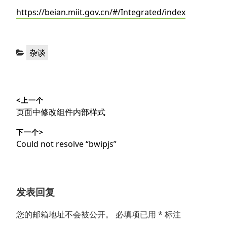
https://beian.miit.gov.cn/#/Integrated/index
分
杂谈
类：
文
<上一个
章
上
页面中修改组件内部样式
导
篇
下一个>
文
航
下
Could not resolve “bwipjs”
章：
篇
文
章：
发表回复
您的邮箱地址不会被公开。
必填项已用
*
标注