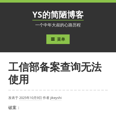
跳
至
YS的简陋博客
内
容
一个中年大叔的心路历程
菜单
工信部备案查询无法
使用
发表于
2025年10月9日
作者
jikeyshi
破案：