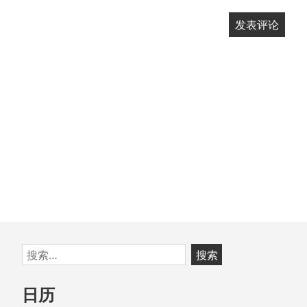
跳
搜
至
索：
页
日历
脚