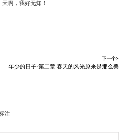
！天啊，我好无知！
下一个>
下
年少的日子-第二章 春天的风光原来是那么美
篇
文
章：
标注