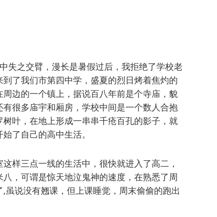
高中失之交臂，漫长是暑假过后，我拒绝了学校老
来到了我们市第四中学，盛夏的烈日烤着焦灼的
在周边的一个镇上，据说百八年前是个寺庙，貌
还有很多庙宇和厢房，学校中间是一个数人合抱
罗树叶，在地上形成一串串千疮百孔的影子，就
开始了自己的高中生活。
室这样三点一线的生活中，很快就进入了高二，
米八，可谓是惊天地泣鬼神的速度，在熟悉了周
了,虽说没有翘课，但上课睡觉，周末偷偷的跑出