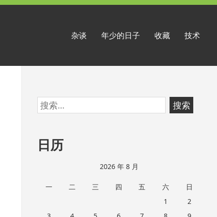
杂谈
年少的日子
收藏
技术
跳
搜
至
索：
页
日历
脚
2026 年 8 月
一
二
三
四
五
六
日
1
2
3
4
5
6
7
8
9