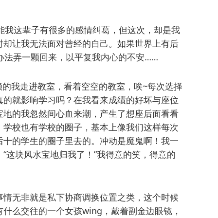
能我这辈子有很多的感情纠葛，但这次，却是我
时却让我无法面对曾经的自己。如果世界上有后
办法弄一颗回来，以平复我内心的不安……
百无聊赖的我走进教室，看着空空的教室，唉~每次选择
真的就影响学习吗？在我看来成绩的好坏与座位
宝地的我忽然间心血来潮，产生了想座后面看看
，学校也有学校的圈子，基本上像我们这样每次
后十的学生的圈子里去的。冲动是魔鬼啊！我一
“这块风水宝地归我了！”我得意的笑，得意的
事情无非就是私下协商调换位置之类，这个时候
什么交往的一个女孩wing，戴着副金边眼镜，