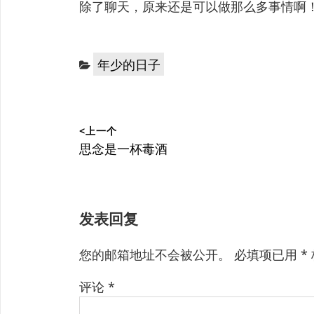
除了聊天，原来还是可以做那么多事情啊
分
年少的日子
类：
文
<上一个
章
上
思念是一杯毒酒
篇
导
文
航
章：
发表回复
您的邮箱地址不会被公开。
必填项已用
*
评论
*