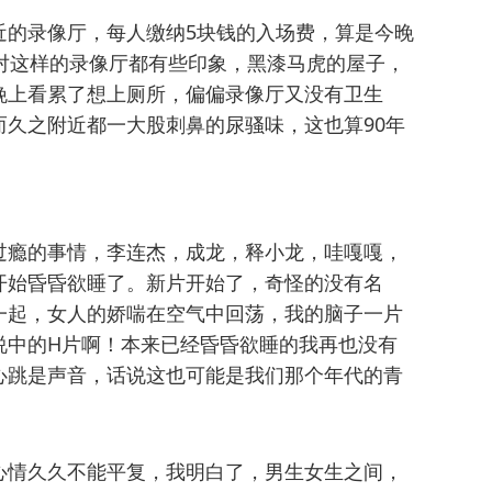
近的录像厅，每人缴纳5块钱的入场费，算是今晚
对这样的录像厅都有些印象，黑漆马虎的屋子，
晚上看累了想上厕所，偏偏录像厅又没有卫生
久之附近都一大股刺鼻的尿骚味，这也算90年
过瘾的事情，李连杰，成龙，释小龙，哇嘎嘎，
开始昏昏欲睡了。新片开始了，奇怪的没有名
一起，女人的娇喘在空气中回荡，我的脑子一片
说中的H片啊！本来已经昏昏欲睡的我再也没有
心跳是声音，话说这也可能是我们那个年代的青
心情久久不能平复，我明白了，男生女生之间，