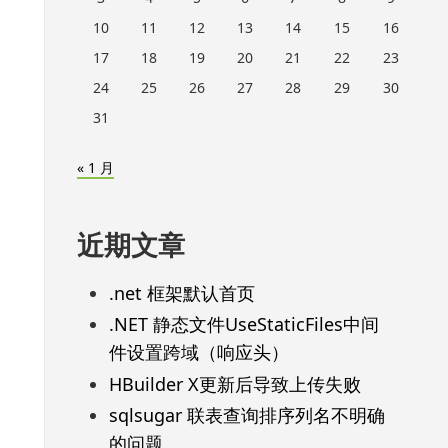
10
11
12
13
14
15
16
17
18
19
20
21
22
23
24
25
26
27
28
29
30
31
« 1 月
近期文章
.net 框架默认首页
.NET 静态文件UseStaticFiles中间
件设置跨域（响应头）
HBuilder X更新后导致上传失败
sqlsugar 联表查询排序列名不明确
的问题