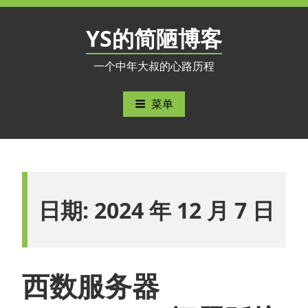
跳
至
YS的简陋博客
内
容
一个中年大叔的心路历程
菜单
日期:
2024 年 12 月 7 日
西数服务器