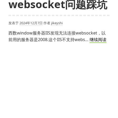
websocket问题踩坑
发表于
2024年12月7日
作者
jikeyshi
西数window服务器IIS发现无法连接websocket，以
西
前用的服务器是2008.这个IIS不支持webs…
继续阅读
数
服
务
器
webs
问
题
踩
坑